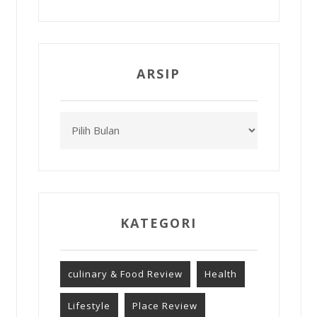
ARSIP
Arsip
KATEGORI
culinary & Food Review
Health
Lifestyle
Place Review