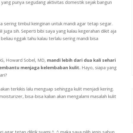
k yang punya segudang aktivitas domestik sejak bangun
a sering timbul keinginan untuk mandi agar tetap segar.
 juga sih. Seperti bibi saya yang kalau kegerahan dikit aja
beliau nggak tahu kalau terlalu sering mandi bisa
AS, Howard Sobel, MD,
mandi lebih dari dua kali sehari
membantu menjaga kelembaban kulit.
Hayo, siapa yang
ari?
 akan terkikis lalu menguap sehingga kulit menjadi kering.
oisturizer, bisa-bisa kalian akan mengalami masalah kulit
ri agar tetap dilirik suami ^_^ maka saya pilih jenis sabun