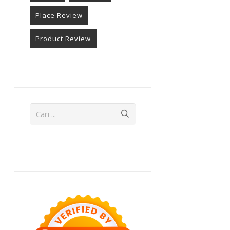
Place Review
Product Review