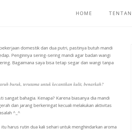
HOME
TENTAN
pekerjaan domestik dan dua putri, pastinya butuh mandi
sedap. Penginnya sering-sering mandi agar badan wangi
it kering. Bagaimana saya bisa tetap segar dan wangi tanpa
ruh buruk, terutama untuk kecantikan kulit, benarkah?
ti sangat bahagia. Kenapa? Karena biasanya dia mandi
gerah dan jarang berkeringat kecuali melakukan aktivitas
asalah ^_^
u harus rutin dua kali sehari untuk menghindarkan aroma