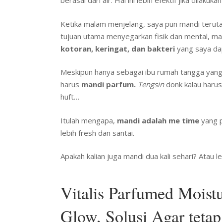
berasal dari air. Hal ini lebih efektif jika dilakuka
Ketika malam menjelang, saya pun mandi terut
tujuan utama menyegarkan fisik dan mental, ma
kotoran, keringat, dan bakteri
yang saya dap
Meskipun hanya sebagai ibu rumah tangga yan
harus
mandi parfum.
Tengsin
donk kalau harus
huft…
Itulah mengapa,
mandi adalah me time
yang p
lebih fresh dan santai.
Apakah kalian juga mandi dua kali sehari? Atau l
Vitalis Parfumed Mois
Glow, Solusi Agar teta