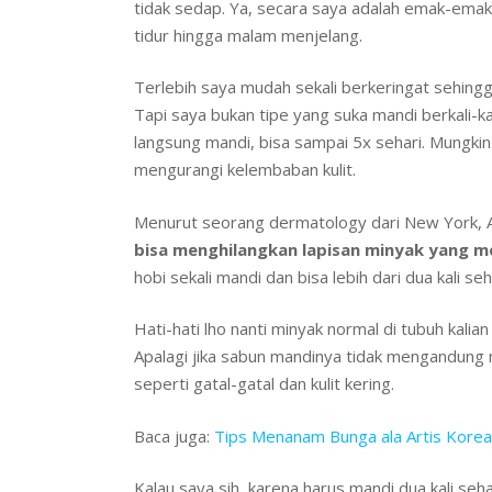
tidak sedap. Ya, secara saya adalah emak-ema
tidur hingga malam menjelang.
Terlebih saya mudah sekali berkeringat sehingg
Tapi saya bukan tipe yang suka mandi berkali-kali
langsung mandi, bisa sampai 5x sehari. Mungkin 
mengurangi kelembaban kulit.
Menurut seorang dermatology dari New York, 
bisa menghilangkan lapisan minyak yang 
hobi sekali mandi dan bisa lebih dari dua kali seh
Hati-hati lho nanti minyak normal di tubuh kalian
Apalagi jika sabun mandinya tidak mengandung m
seperti gatal-gatal dan kulit kering.
Baca juga:
Tips Menanam Bunga ala Artis Korea
Kalau saya sih, karena harus mandi dua kali seha