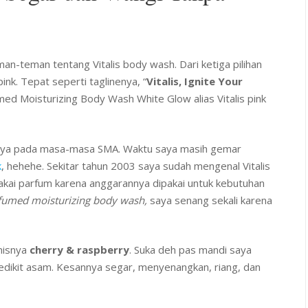
an-teman tentang Vitalis body wash. Dari ketiga pilihan
pink.
Tepat seperti taglinenya, “
Vitalis, Ignite Your
ed Moisturizing Body Wash White Glow alias Vitalis pink
saya pada masa-masa SMA. Waktu saya masih gemar
k
, hehehe. Sekitar tahun 2003 saya sudah mengenal Vitalis
kai parfum karena anggarannya dipakai untuk kebutuhan
fumed moisturizing body wash,
saya senang sekali karena
nisnya
cherry & raspberry
. Suka deh pas mandi saya
dikit asam. Kesannya segar, menyenangkan, riang, dan