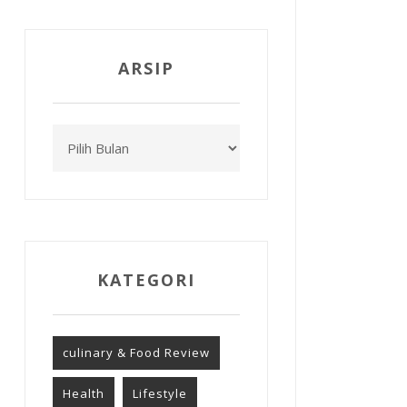
ARSIP
Arsip
KATEGORI
culinary & Food Review
Health
Lifestyle